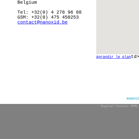
Belgium
Tel: +32(0) 4 278 96 88
GSM: +32(0) 475 450253
contact@nanoxid.be
td
Agrandir le plan
NANOXI
Digital Consult SPRL